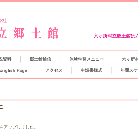
公社
六ヶ所村立郷土館は
説資料
郷土館通信
体験学習メニュー
六ヶ所
English Page
アクセス
申請書様式
年間スケ
た
」をアップしました。